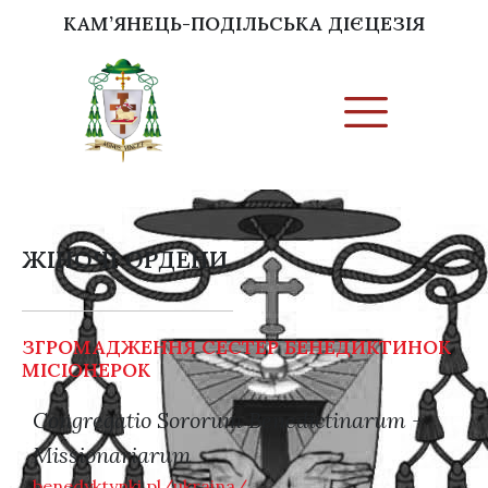
КАМ’ЯНЕЦЬ-ПОДІЛЬСЬКА ДІЄЦЕЗІЯ
ЖІНОЧІ ОРДЕНИ
ЗГРОМАДЖЕННЯ СЕСТЕР БЕНЕДИКТИНОК
МІСІОНЕРОК
Congregatio Sororum Benedictinarum –
Missionariarum
benedyktynki.pl/ukraina/