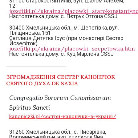
31100 Старокостянтинів, вул. Шалом Алехем,
12
jozefitki.pl/ukraina/placowki_starokonstantyn
Настоятелька дому: c. Пєтрух Оттона CSSJ
30400 Хмельницька обл., м. Шепетівка, вул.
Пліщинська, 151
Світлиця Дитятка Ісус (при монастирі Сестер
Йозефіток)
jozefitki.pl/ukraina/placowki_szepetowka.htm
Настоятелька дому: c. Куц Марлєна СSSJ
ЗГРОМАДЖЕННЯ СЕСТЕР КАНОНІЧОК
СВЯТОГО ДУХА DE SAXIA
Congregatio Sororum Canonissarum
Spiritus Sancti
kanoniczki.pl/сестри-канонічки-в-україні/
31250 Хмельницька обл., с. Писарівка,
Волочинський р-н, вул. єпископа Яна