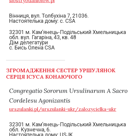
siostryodaniolow.pl
Вінниця, вул. Толбухіна 7, 21036.
Настоятелька дому: c. CSA
32301 м. Кам’янець-Подільський Хмельницька
обл. вул. Гагаріна, 43, кв. 48
Дім делегатури
с. Бись Олена CSA
ЗГРОМАДЖЕННЯ СЕСТЕР УРШУЛЯНОК
СЕРЦЯ ІСУСА КОНАЮЧОГО
Congregatio Sororum Ursulinarum A Sacro
CordeIesu Agonizantis
urszulanki.pl/urszulanki-ukr/zalozycielka-ukr
32301 м. Кам’янець-Подільський Хмельницька
обл. Кузнечна, 6.
Настоятелька дому: USJK