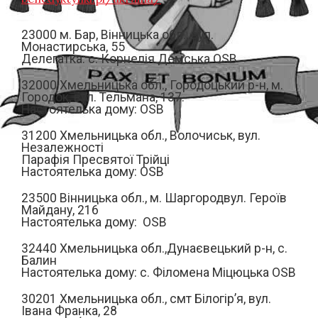
23000 м. Бар, Вінницька обл., вул.
Монастирська, 55
Делегатка: с. Корнелія Демська OSB
32000 Хмельницька обл., Городоцький р-н, м.
Городок, вул. Тельмана, 137.
Настоятелька дому: OSB
31200 Хмельницька обл., Волочиськ, вул.
Незалежності
Парафія Пресвятої Трійці
Настоятелька дому: OSB
23500 Вінницька обл., м. Шаргородвул. Героїв
Майдану, 216
Настоятелька дому: OSB
32440 Хмельницька обл.,Дунаєвецький р-н, с.
Балин
Настоятелька дому: c. Філомена Міцюцька OSB
30201 Хмельницька обл., смт Білогір’я, вул.
Івана Франка, 28