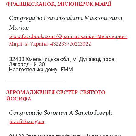
ФРАНЦИСКАНОК, МІСІОНЕРОК МАРІЇ
Congregatio Franciscalium Missionarium
Mariae
www.facebook.com/Францисканки-Місіонерки-
Марії-в-Україні-432233720213922
32400 Хмельницька обл., м. Дунаївці, пров.
Загородній, 30
Настоятелька дому: FMM
ЗГРОМАДЖЕННЯ СЕСТЕР СВЯТОГО
ЙОСИФА
Congrеgatio Sororum A Sancto Joseph
jozefitki.org.ua