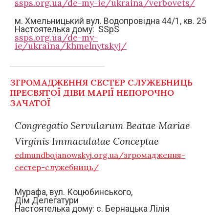
ssps.org.ua/de-my-ie/ukraina/verbovets/
м. Хмельницький вул. Водопровідна 44/1, кв. 25
Настоятелька дому: SSpS
ssps.org.ua/de-my-
ie/ukraina/khmelnytskyj/
ЗГРОМАДЖЕННЯ СЕСТЕР СЛУЖЕБНИЦЬ
ПРЕСВЯТОЇ ДІВИ МАРІЇ НЕПОРОЧНО
ЗАЧАТОЇ
Congregatio Servularum Beatae Mariae
Virginis Immaculatae Conceptae
edmundbojanowskyj.org.ua/згромадження-
сестер-служебниць/
Мурафа, вул. Коцюбинського,
Дім Делегатури
Настоятелька дому: c. Бернацька Лілія