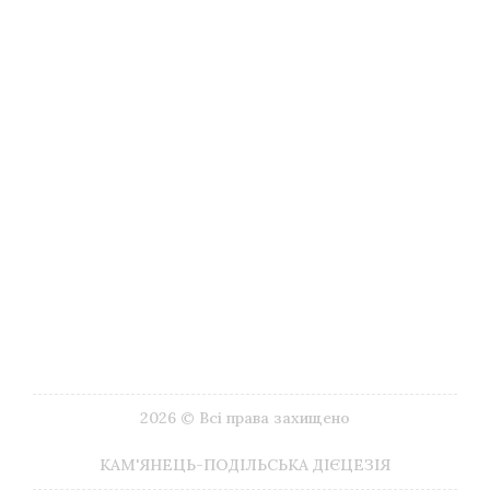
Туризм
Музеї
Літургійний календар
Імпріматур
Видавництва
Друковані видання
ЗМІ
Галерея Google
Корисні посилання
Наші контакти
2026 © Всі права захищено
КАМ'ЯНЕЦЬ-ПОДІЛЬСЬКА ДІЄЦЕЗІЯ