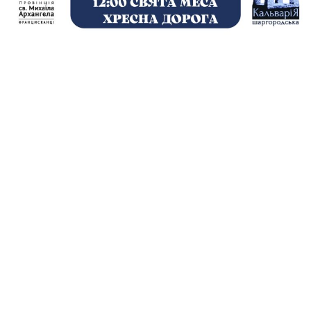
Швидкі посилання
Документи
Таїнства
Візитація
Ради
Комісії
Відділи
Деканати
Священники