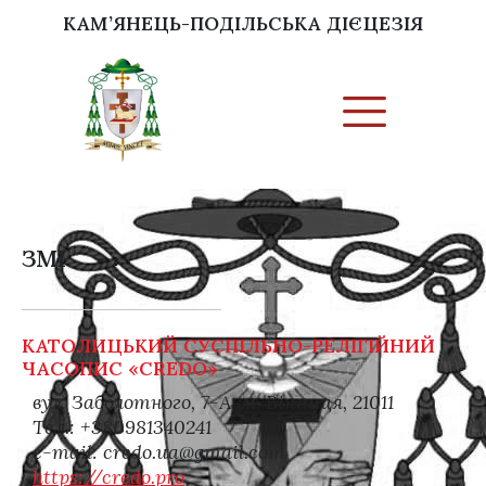
КАМ’ЯНЕЦЬ-ПОДІЛЬСЬКА ДІЄЦЕЗІЯ
ЗМІ
КАТОЛИЦЬКИЙ СУСПІЛЬНО-РЕЛІГІЙНИЙ
ЧАСОПИС «CREDO»
вул. Заболотного, 7-А, м. Вінниця, 21011
Tел.: +380981340241
е-mail: credo.ua@gmail.com
https://credo.pro