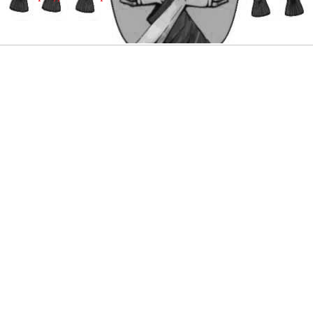
Швидкі посилання
Документи
Таїнства
Візитація
Ради
Комісії