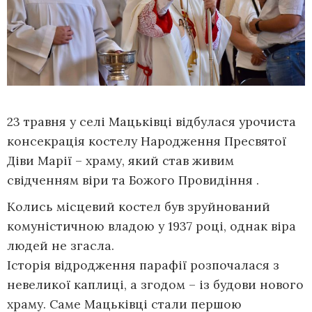
23 травня у селі Мацьківці відбулася урочиста
консекрація костелу Народження Пресвятої
Діви Марії – храму, який став живим
свідченням віри та Божого Провидіння .
Колись місцевий костел був зруйнований
комуністичною владою у 1937 році, однак віра
людей не згасла.
Історія відродження парафії розпочалася з
невеликої каплиці, а згодом – із будови нового
храму. Саме Мацьківці стали першою