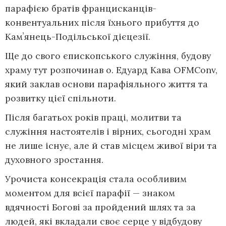
парафією братів францисканців-
конвентуальних після їхнього прибуття до
Камʼянець-Подільської дієцезії.
Ще до свого єпископського служіння, будову
храму тут розпочинав о. Едуард Кава OFMConv,
який заклав основи парафіяльного життя та
розвитку цієї спільноти.
Після багатьох років праці, молитви та
служіння настоятелів і вірних, сьогодні храм
не лише існує, але й став місцем живої віри та
духовного зростання.
Урочиста консекрація стала особливим
моментом для всієї парафії — знаком
вдячності Богові за пройдений шлях та за
людей, які вкладали своє серце у відбудову