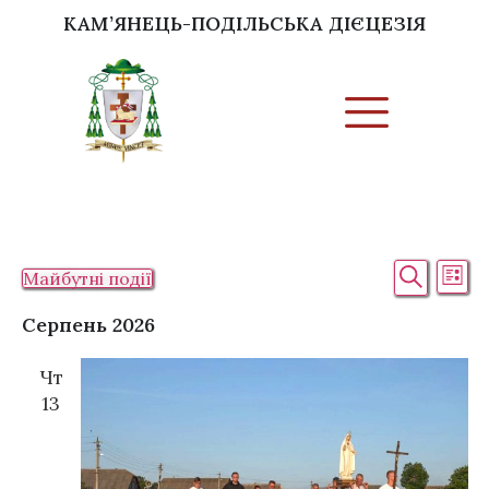
КАМ’ЯНЕЦЬ-ПОДІЛЬСЬКА ДІЄЦЕЗІЯ
Под
Пошук
Події
Майбутні події
Спис
Vie
Обрати
дату.
Nav
Серпень 2026
Searc
Чт
and
13
View