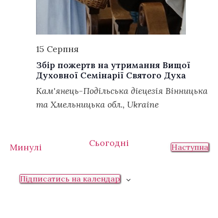
15 Серпня
Збір пожертв на утримання Вищої
Духовної Семінарії Святого Духа
Кам'янець-Подільська дієцезія
Вінницька
та Хмельницька обл., Ukraine
Сьогодні
Події
Минулі
По
Наступна
Підписатись на календар