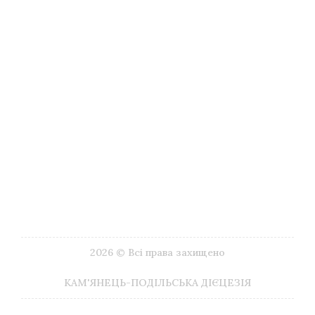
Музеї
Літургійний календар
Імпріматур
Видавництва
Друковані видання
ЗМІ
Галерея Google
Корисні посилання
Наші контакти
2026 © Всі права захищено
КАМ'ЯНЕЦЬ-ПОДІЛЬСЬКА ДІЄЦЕЗІЯ