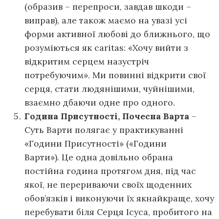
(образив – перепроси, завдав шкоди –
виправ), але також маємо на увазі усі
форми активної любові до ближнього, що
розуміються як caritas: «Хочу вийти з
відкритим серцем назустріч
потребуючим». Ми повинні відкрити свої
серця, стати людянішими, чуйнішими,
взаємно дбаючи одне про одного.
Година Присутності, Почесна Варта
–
Суть Варти полягає у практикуванні
«Години Присутності» («Години
Варти»). Це одна довільно обрана
постійна година протягом дня, під час
якої, не перериваючи своїх щоденних
обов’язків і виконуючи їх якнайкраще, хочу
перебувати біля Серця Ісуса, пробитого на