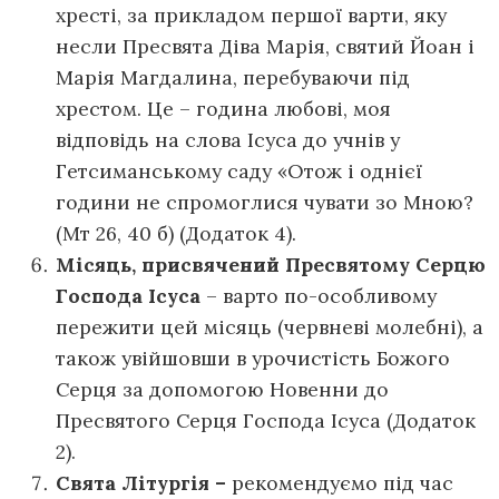
хресті, за прикладом першої варти, яку
несли Пресвята Діва Марія, святий Йоан і
Марія Магдалина, перебуваючи під
хрестом. Це – година любові, моя
відповідь на слова Ісуса до учнів у
Гетсиманському саду «Отож і однієї
години не спромоглися чувати зо Мною?
(Мт 26, 40 б) (Додаток 4).
Місяць, присвячений Пресвятому Серцю
Господа Ісуса
– варто по-особливому
пережити цей місяць (червневі молебні), а
також увійшовши в урочистість Божого
Серця за допомогою Новенни до
Пресвятого Серця Господа Ісуса (Додаток
2).
Свята Літургія –
рекомендуємо під час