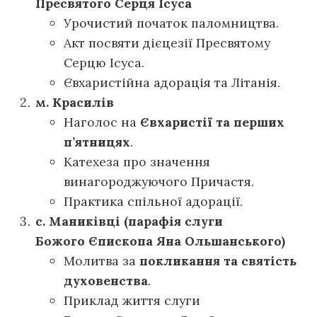
Пресвятого Серця Ісуса
Урочистий початок паломництва.
Акт посвяти дієцезії Пресвятому
Серцю Ісуса.
Євхаристійна адорація та Літанія.
м. Красилів
Наголос на
Євхаристії та перших
п’ятницях
.
Катехеза про значення
винагороджуючого Причастя.
Практика спільної адорації.
с. Маниківці (парафія слуги
Божого
Єпископа Яна Ольшанського)
Молитва за
покликання та святість
духовенства
.
Приклад життя слуги