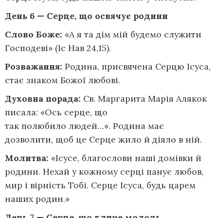
День 6 — Серце, що освячує родини
Слово Боже:
«А я та дім мій будемо служити
Господеві» (Іс Нав 24,15).
Розважання:
Родина, присвячена Серцю Ісуса,
стає знаком Божої любові.
Духовна порада:
Св. Маргарита Марія Алякок
писала: «Ось серце, що
так полюбило людей…». Родина має
дозволити, щоб це Серце жило й діяло в ній.
Молитва:
«Ісусе, благослови наші домівки й
родини. Нехай у кожному серці панує любов,
мир і вірність Тобі. Серце Ісуса, будь царем
наших родин.»
День 7 — Серце, що кличе молодь