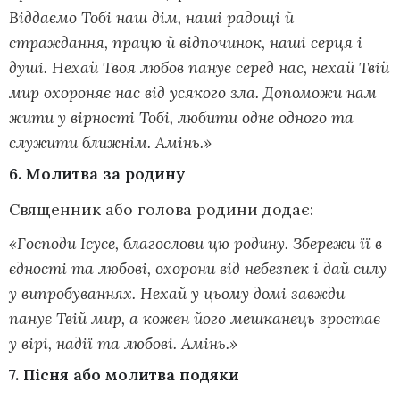
Віддаємо Тобі наш дім, наші радощі й
страждання, працю й відпочинок, наші серця і
душі. Нехай Твоя любов панує серед нас, нехай Твій
мир охороняє нас від усякого зла. Допоможи нам
жити у вірності Тобі, любити одне одного та
служити ближнім. Амінь.»
6. Молитва за родину
Священник або голова родини додає:
«Господи Ісусе, благослови цю родину. Збережи її в
єдності та любові, охорони від небезпек і дай силу
у випробуваннях. Нехай у цьому домі завжди
панує Твій мир, а кожен його мешканець зростає
у вірі, надії та любові. Амінь.»
7. Пісня або молитва подяки