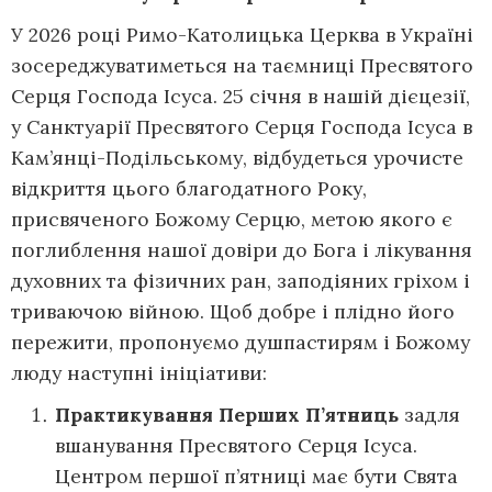
У 2026 році Римо-Католицька Церква в Україні
зосереджуватиметься на таємниці Пресвятого
Серця Господа Ісуса. 25 січня в нашій дієцезії,
у Санктуарії Пресвятого Серця Господа Ісуса в
Кам’янці-Подільському, відбудеться урочисте
відкриття цього благодатного Року,
присвяченого Божому Серцю, метою якого є
поглиблення нашої довіри до Бога і лікування
духовних та фізичних ран, заподіяних гріхом і
триваючою війною. Щоб добре і плідно його
пережити, пропонуємо душпастирям і Божому
люду наступні ініціативи:
Практикування
Перших П’ятниць
задля
вшанування Пресвятого Серця Ісуса.
Центром першої п’ятниці має бути Свята