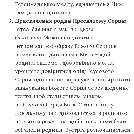
Гетсиманському саду, єднаючись з Ним
там, де знаходимося.
Присвячення родин Пресвятому Серцю
Ісуса
(для тих сімей, які цього
бажають).
Можна поєднати з
інтронізацією образу Божого Серця в
помешканні даної сім’ї. Мета – щоб
родина свідомо і добровільно могла
урочисто довіритися опіці Ісусового
Серця, одночасно вирішуючи поширювати
вшанування Божого Серця через щоденне
життя, щоб стати живим знаком
люблячого Серця Бога. Священник у
довільному часі домовляється з родиною
протягом року, так, щоб присутніми були
всі члени родини. Зустріч розпочинається