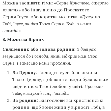
Можна заспівати гімн:
«Серце Христове, джерело
життя»
або іншу пісню до Пресвятого
Серця Ісуса. Або коротка молитва:
«Дякуємо
Тобі, Ісусе, за дар Твого Серця. Будь з нами
завжди!»
8. Молитва Вірних
Священник або голова родини:
З довірою
звернімося до Господа, який відкрив нам Своє
Серце, і занесімо наші прохання.
За Церкву:
Господи Ісусе, благослови
Твою Церкву, щоб вона завжди була живим
свідченням Твоєї любові у світі.
Просимо
Тебе, вислухай нас, Господи.
За родини:
Благослови всі християнські
родини, щоб вони жили у вірності Тобі, в