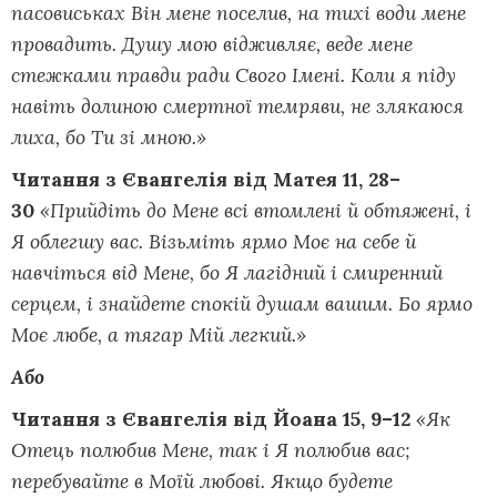
пасовиськах Він мене поселив, на тихі води мене
провадить. Душу мою відживляє, веде мене
стежками правди ради Свого Імені. Коли я піду
навіть долиною смертної темряви, не злякаюся
лиха, бо Ти зі мною.»
Читання
з
Євангелі
я
від Матея 11, 28–
30
«Прийдіть до Мене всі втомлені й обтяжені, і
Я облегшу вас. Візьміть ярмо Моє на себе й
навчіться від Мене, бо Я лагідний і смиренний
серцем, і знайдете спокій душам вашим. Бо ярмо
Моє любе, а тягар Мій легкий.»
Або
Читання
з
Євангелі
я
від Йоана 15, 9–12
«Як
Отець полюбив Мене, так і Я полюбив вас;
перебувайте в Моїй любові. Якщо будете