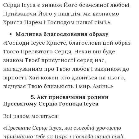
Серця Ісуса є знаком Його безмежної любові.
Приймаючи Його у наш дім, ми визнаємо
Христа Царем і Господом нашої сім’ї.»
Молитва благословення образу
«Господи Ісусе Христе, благослови цей образ
Твого Пресвятого Серця. Нехай він буде
знаком Твоєї присутності серед нас,
нагадуванням про Твою любов і закликом до
вірності. Хай кожен, хто дивиться на нього,
відчуває Твою близькість і мир. Амінь.»
5. Акт присвячення родини
Пресвятому Серцю Господа Ісуса
Всі разом моляться:
«Пресвяте Серце Ісуса, ми сьогодні урочисто
приймаємо Тебе як Царя і Господа нашої сім’ї.