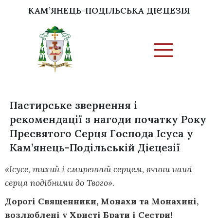
КАМ’ЯНЕЦЬ-ПОДІЛЬСЬКА ДІЄЦЕЗІЯ
Пастирське звернення і
рекомендації з нагоди початку Року
Пресвятого Серця Господа Ісуса у
Кам’янець-Подільській Дієцезії
«Ісусе, тихий і смиренний серцем, вчини наші
серця подібними до Твого».
Дорогі Священники, Монахи та Монахині,
возлюблені у Христі Брати і Сестри!