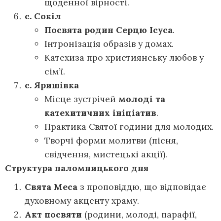
щоденної вірності.
с. Сокіл
Посвята
родин Серцю Ісуса
.
Інтронізація образів у домах.
Катехиза про християнську любов у
сім’ї.
с. Яришівка
Місце зустрічей
молоді та
катех
итичних ініціатив
.
Практика Святої години для молодих.
Творчі форми молитви (пісня,
свідчення, мистецькі акції).
Структура паломницького дня
Свята Меса
з проповіддю, що відповідає
духовному акценту храму.
Акт посвяти
(родини, молоді, парафії,