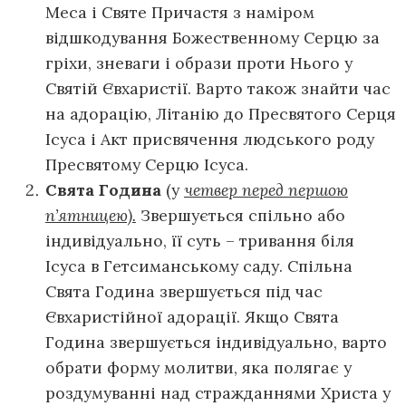
Меса і Святе Причастя з наміром
відшкодування Божественному Серцю за
гріхи, зневаги і образи проти Нього у
Святій Євхаристії. Варто також знайти час
на адорацію, Літанію до Пресвятого Серця
Ісуса і Акт присвячення людського роду
Пресвятому Серцю Ісуса.
Свята Година
(у
четвер перед першою
п’ятницею).
Звершується спільно або
індивідуально, її суть – тривання біля
Ісуса в Гетсиманському саду. Спільна
Свята Година звершується під час
Євхаристійної адорації. Якщо Свята
Година звершується індивідуально, варто
обрати форму молитви, яка полягає у
роздумуванні над стражданнями Христа у