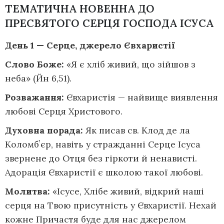
ТЕМАТИЧНА НОВЕННА ДО
ПРЕСВЯТОГО СЕРЦЯ ГОСПОДА ІСУСА
День 1 — Серце, джерело Євхаристії
Слово Боже:
«Я є хліб живий, що зійшов з
неба» (Йн 6,51).
Розважання:
Євхаристія — найвище виявлення
любові Серця Христового.
Духовна порада:
Як писав св. Клод де ла
Коломбʼєр, навіть у стражданні Серце Ісуса
звернене до Отця без гіркоти й ненависті.
Адорація Євхаристії є школою такої любові.
Молитва:
«Ісусе, Хлібе живий, відкрий наші
серця на Твою присутність у Євхаристії. Нехай
кожне Причастя буде для нас джерелом