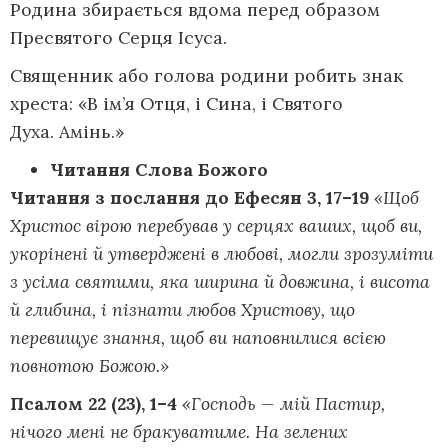
Родина збирається вдома перед образом
Пресвятого Серця Ісуса.
Священник або голова родини робить знак
хреста: «В ім’я Отця, і Сина, і Святого
Духа. Амінь.»
Читання Слова Божого
Читання з послання до Ефесян 3, 17–19
«Щоб
Христос вірою перебував у серцях ваших, щоб ви,
укорінені й утверджені в любові, могли зрозуміти
з усіма святими, яка ширина й довжина, і висота
й глибина, і пізнати любов Христову, що
перевищує знання, щоб ви наповнилися всією
повнотою Божою.»
Псалом 22 (23), 1–4
«Господь — мій Пастир,
нічого мені не бракуватиме. На зелених