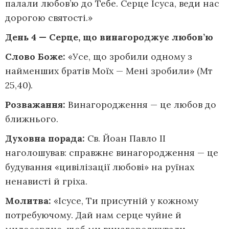
палали любов’ю до Тебе. Серце Ісуса, веди нас
дорогою святості.»
День 4 — Серце, що винагороджує любов’ю
Слово Боже:
«Усе, що зробили одному з
найменших братів Моїх — Мені зробили» (Мт
25,40).
Розважання:
Винагородження — це любов до
ближнього.
Духовна порада:
Св. Йоан Павло II
наголошував: справжнє винагородження — це
будування «цивілізації любові» на руїнах
ненависті й гріха.
Молитва:
«Ісусе, Ти присутній у кожному
потребуючому. Дай нам серце чуйне й