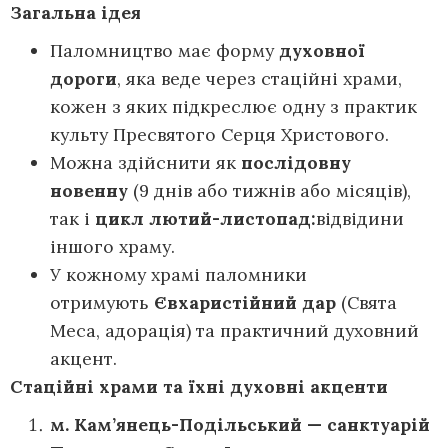
Загальна ідея
Паломництво має форму
духовної
дороги
, яка веде через стаційні храми,
кожен з яких підкреслює одну з практик
культу Пресвятого Серця Христового.
Можна здійснити як
послідовну
новенну
(9 днів або тижнів або місяців),
так і
цикл лютий-листопад:
відвідини
іншого храму.
У кожному храмі паломники
отримують
Євхаристійний дар
(Свята
Меса, адорація) та практичний духовний
акцент.
Стаційні храми та їх
ні духовні акценти
м. Кам’янець-Подільський — санктуарій