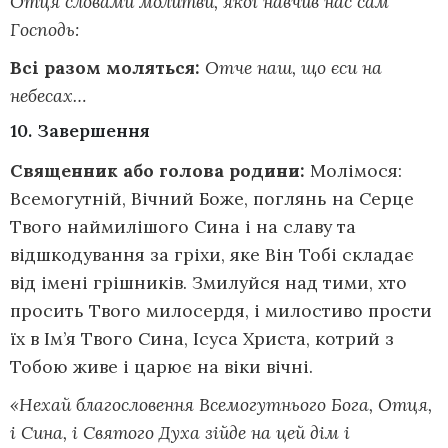
Отця словами молитви, як
ої
навчив нас сам
Господь:
Всі разом моляться:
Отче наш, що єси на
небесах…
10. Завершення
Священник або голова родини:
Молімося:
Всемогутній, Вічний Боже, поглянь на Серце
Твого наймилішого Сина і на славу та
відшкодування за гріхи, яке Він Тобі складає
від імені грішників. Змилуйся над тими, хто
просить Твого милосердя, і милостиво прости
їх в Ім’я Твого Сина, Ісуса Христа, котрий з
Тобою живе і царює на віки вічні.
«Нехай благословення Всемогутнього Бога, Отця,
і Сина, і Святого Духа зійде на цей дім і