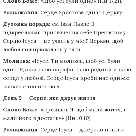
Слово Боже:
«Щоб усі були одно» (Йн 17,21).
Розважання:
Серце Христове єднає Церкву.
Духовна порада:
св. Іван Павло ІІ
підкреслював: присвячення себе Пресвятому
Серцю Ісуса — це участь у місії Церкви, щоб
любов поширювалась у світі.
Молитва:
«Ісусе, Ти молився, щоб усі були
одно. Єднай наші парафії, наші родини й наші
серця у любові. Серце Ісуса, зроби нас однією
живою спільнотою.»
День 9 — Серце,
яке дарує життя
Слово Боже:
«Прийшов Я, щоб мали життя, і
мали його в достатку» (Йн 10,10).
Розважання:
Серце Ісуса — джерело нового