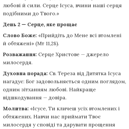
любові й сили. Серце Ісуса, вчини наші серця
подібними до Твого.»
День 2 — Серце,
яке прощає
Слово Боже:
«Прийдіть до Мене всі втомлені
й обтяжені» (Мт 11,28).
Розважання:
Серце Христове — джерело
милосердя.
Духовна порада:
Св. Тереза від Дитятка Ісуса
нагадує: Бог задовольняється одним поглядом,
одним зітханням любові. Найкраще
відшкодування — довіра.
Молитва:
«Ісусе, Ти кличеш усіх втомлених і
обтяжених. Навчи нас приймати Твоє
милосердя у сповіді та дарувати прощення