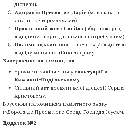
дієцезії).
Адорація Пресвятих Дарів
(мовчазна, з
Літанією чи роздумами).
Практичний жест Caritas
(збір пожертв,
відвідини хворих, допомога потребуючим).
Паломницький знак
— печатка/свідоцтво
відвідування стаційного храму.
Завершення паломництва
Урочисте закінчення у
санктуарії в
Кам’янці-Подільському
.
Спільний акт посвяти всієї дієцезії Серцю
Христовому.
Вручення паломникам пам’ятного знаку
(«Дорога до Пресвятого Серця Господа Ісуса»).
Додаток №2