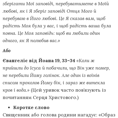
зберігати Мої заповіді, перебуватимете в Моїй
любові, як і Я зберіг заповіді Отця Мого й
перебуваю в Його любові. Це Я сказав вам, щоб
радість Моя була у вас, і щоб радість ваша була
повна. Це Моя заповідь: щоб ви любили один
одного, як Я полюбив вас.»
Або
Євангеліє від Йоана 19, 33–34
«Коли ж
прийшли до Ісуса й побачили, що Він уже помер,
не перебили Йому голінок. Але один із воїнів
списом проколов Йому бік, і зараз же витекла
кров і вода.»
(Цей уривок часто пов’язують із
почитанням Серця Христового.)
Коротке слово
Священник або голова родини нагадує: «Образ