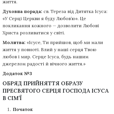
життя.
Духовна порада:
св. Teрeза від Дитятка Ісуса:
«У Серці Церкви я буду Любов’ю». Це
покликання кожного — дозволити Любові
Христа розливатися у світі.
Молитва:
«Ісусе, Ти прийшов, щоб ми мали
життя у повноті. Влий у наші серця Твою
любов і мир. Серце Ісуса, будь нашим
джерелом радості й вічного життя.»
Додаток №3
ОБРЯД ПРИЙНЯТТЯ ОБРАЗУ
ПРЕСВЯТОГО СЕРЦЯ ГОСПОДА ІСУСА
В СІМ’Ї
Початок