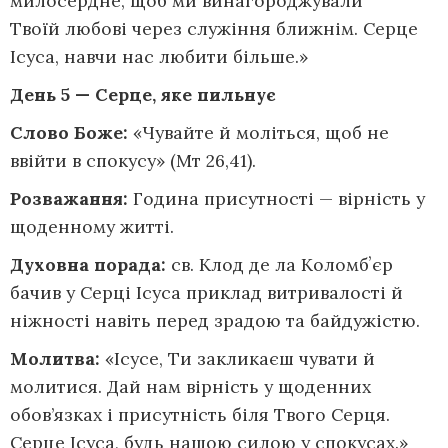
милосердне, щоб ми винагороджували
Твоїй любові через служіння ближнім. Серце
Ісуса, навчи нас любити більше.»
День 5 — Серце,
яке пильнує
Слово Боже:
«Чувайте й моліться, щоб не
ввійти в спокусу» (Мт 26,41).
Розважання:
Година присутності — вірність у
щоденному житті.
Духовна порада:
св. Клод де ла Коломбʼєр
бачив у Серці Ісуса приклад витривалості й
ніжності навіть перед зрадою та байдужістю.
Молитва:
«Ісусе, Ти закликаєш чувати й
молитися. Дай нам вірність у щоденних
обов’язках і присутність біля Твого Серця.
Серце Ісуса, будь нашою силою у спокусах.»