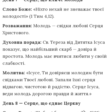
Слово Боже:
«Ніхто нехай не зневажає твоєї
молодості» (1 Тим 4,12).
Розважання:
Молодь — свідки любові Серця
Христового.
Духовна порада:
Св. Тереза від Дитятка Ісуса
показує, що найбільший скарб — довіра й
простота. Молодь має вчитися любити у своїй
слабкості.
Молитва:
«Ісусе, Ти довіряєш молодим бути
свідками Твоєї любові. Запали їхні серця
відвагою, чистотою й радістю. Серце Ісуса,
веди молодь дорогою правди й життя.»
День 8 — Серце, що єднає Церкву