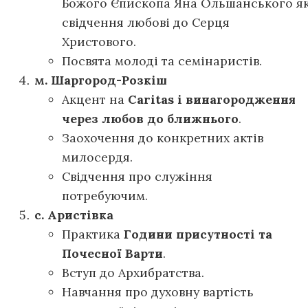
Божого Єпископа Яна Ольшанського я
свідчення любові до Серця
Христового.
Посвята молоді та семінаристів.
м. Шаргород-Розкіш
Акцент на
Caritas і винагородження
через любов до ближнього
.
Заохочення до конкретних актів
милосердя.
Свідчення про служіння
потребуючим.
с. Аристівка
Практика
Години присутності та
Почесної Варти
.
Вступ до Архибратства.
Навчання про духовну вартість