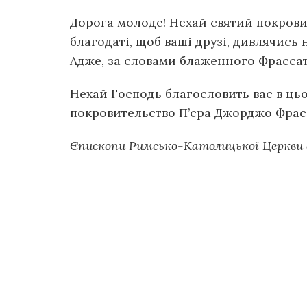
Дорога молоде! Нехай святий покровит
благодаті, щоб ваші друзі, дивлячись
Адже, за словами блаженного Фрассат
Нехай Господь благословить вас в ць
покровительство П’єра Джорджо Фрассаті
Єпископи Римсько-Католицької Церкви 
Швидкі посилання
Документи
Чоловіч