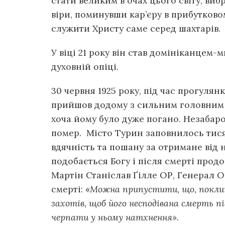
стати великим в очах цього світу, ви
віри, поминувши кар’єру в прибутково
служити Христу саме серед шахтарів.
У віці 21 року він став домініканцем
духовній опіці.
30 червня 1925 року, під час прогулян
прийшов додому з сильним головним бо
хоча йому було дуже погано. Незабаром
помер. Місто Турин заповнилось тис
вдячність та пошану за отримане від 
подобається Богу і після смерті прод
Мартін Станіслав Ґілле ОР, Генерал О
смерті: «
Можна припустити, що, поклика
захотів, щоб його несподівана смерть п
черпати у ньому натхнення».