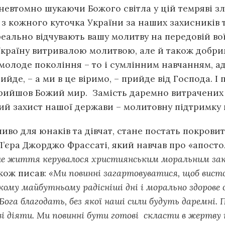
невтомно шукаючи Божого світла у цій темряві зл
з кожного куточка України за наших захисників т
 реально відчувають вашу молитву на передовій во
Україну витривалою молитвою, але й також добр
молоде покоління – то і сумлінним навчанням, а
ийде, – а ми в це віримо, – прийде від Господа. І
 прийшов Божий мир. Замість даремно витрачених
й захист нашої держави – молитовну підтримку н
иво для юнаків та дівчат, стане постать покровит
П’єра Джорджо Фрассаті, який навчав про «апост
ше життя керувалося християнським моральним зак
акож писав:
«Ми повинні загартовуватися, щоб висто
ому майбутньому радісніші дні і морально здорове с
га благодать, без якої наші сили будуть даремні. П
і діяти. Ми повинні бути готові скласти в жертву н