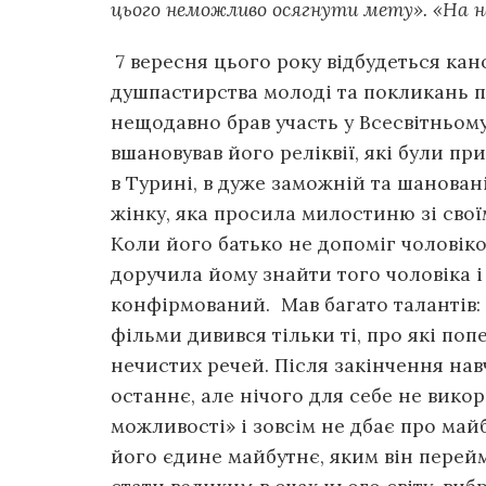
цього неможливо осягнути мету». «На на
7 вересня цього року відбудеться ка
душпастирства молоді та покликань пр
нещодавно брав участь у Всесвітньому
вшановував його реліквії, які були п
в Турині, в дуже заможній та шанован
жінку, яка просила милостиню зі своїм
Коли його батько не допоміг чоловіко
доручила йому знайти того чоловіка і 
конфірмований. Мав багато талантів: б
фільми дивився тільки ті, про які по
нечистих речей. Після закінчення нав
останнє, але нічого для себе не викор
можливості» і зовсім не дбає про майб
його єдине майбутнє, яким він перейм