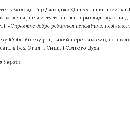
ель молоді П’єр Джорджо Фрассаті випросить в Не
 на ваше гарне життя та на ваш приклад, шукали д
ті,
«Справжнє добро робиться непомітно, повільно, щ
ому Ювілейному році, який переживаємо, на нови
, в Ім’я Отця, і Сина, і Святого Духа.
в Україні
і ордени
Євхаристійний Конгрес