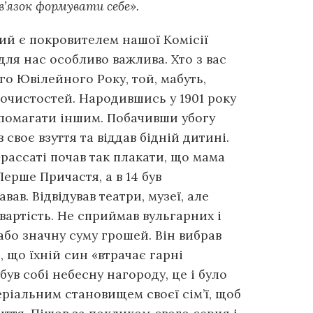
в’язок формувати себе».
ий є покровителем нашої Комісії
ля нас особливо важлива. Хто з вас
го Ювілейного Року, той, мабуть,
рочистостей. Народившись у 1901 року
допомагати іншим. Побачивши убогу
своє взуття та віддав бідній дитині.
Фрассаті почав так плакати, що мама
Перше Причастя, а в 14 був
ав. Відвідував театри, музеї, але
вартість. Не сприймав вульгарних і
або значну суму грошей. Він вибрав
, що їхній син «втрачає гарні
був собі небесну нагороду, це і було
еріальним становищем своєї сім’ї, щоб