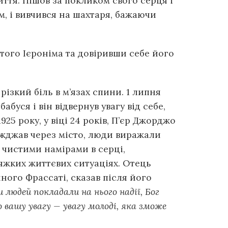
иття. Пішов за покликом свого серця і
м, і вивчився на шахтаря, бажаючи
ятого Ієроніма та довіривши себе його
різкий біль в м’язах спини. 1 липня
ся і він відвернув увагу від себе,
25 року, у віці 24 років, П’єр Джорджо
жджав через місто, люди виражали
з чистими намірами в серці,
тяжких життєвих ситуаціях. Отець
ного Фрассаті, сказав після його
людей покладали на нього надії, Бог
 вашу увагу — увагу молоді, яка зможе