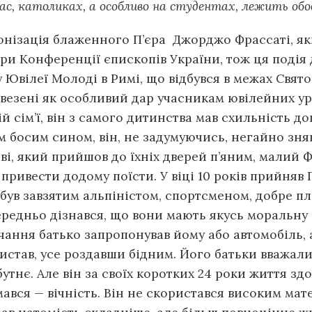
с, католиках, а особливо на студентах, лежить обо
нонізація блаженного П’єра Джорджо Фрассаті, як
и Конференції єпископів України, тож ця подія д
 Ювілеї Молоді в Римі, що відбувся в межах Свято
ривезені як особливий дар учасникам ювілейних у
ій сім’ї, він з самого дитинства мав схильність 
 босим сином, він, не задумуючись, негайно зняв 
ві, який прийшов до їхніх дверей п’яним, малий 
привести додому поїсти. У віці 10 років прийняв 
ув завзятим альпіністом, спортсменом, добре плав
передньо дізнався, що вони мають якусь моральну 
чання батько запропонував йому або автомобіль, 
истав, усе роздавши бідним. Його батьки вважали
утнє. Але він за своїх коротких 24 роки життя здо
ався — вічність. Він не скористався високим мат