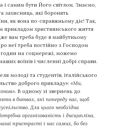
а і самим бути Його світлом. Знаємо,
а захисниць, які боронять
їни, як вона по-справжньому діє! Так,
им прикладом християнського життя
дже вам треба буде в майбутньому
 про неї треба постійно з Господом
 годин на соцмережі, можемо
аших воїнів і численні добрі справи.
еля молоді та студентів, італійського
ольство доброго прикладу»:
«Ми,
оном».
В одному зі звернень до
яти в битвах, які попереду нас, щоб
успільство. Для цього необхідна
отрібна організованість і дисципліна,
аші пристрасті і нас самих, бо без