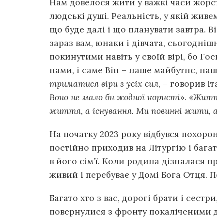
Нам довелося жити у важкі часи жорст
людські душі. Реальність, у якій живе
що буде далі і що планувати завтра. В
зараз вам, юнаки і дівчата, сьогодніш
покинутими навіть у своїй вірі, бо Го
нами, і саме Він – наше майбутнє, наш
триматися віри з усіх сил
, – говорив 
Воно не мало би жодної користі
». «
Життя
життя, а існування. Ми повинні жити, а
На початку 2023 року відбувся похоро
постійно приходив на Літургію і багат
в його сім’ї. Коли родина дізналася пр
живий і перебуває у Домі Бога Отця.
Багато хто з вас, дорогі брати і сестр
повернулися з фронту покаліченими д