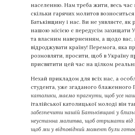
населенню. Нам треба жити, весь час 
скільки гарячих молитов возноситься 
Батьківщину і нас. Ви не уявляєте, як
нашою місією є передусім захищати 
та власним наверненням, а щодо вас, 
відроджувати країну! Перемога, яка пр
розмовляти, просити, щоб в Україну
присвятити цей час на цілком реальни
Нехай прикладом для всіх нас, а особл
студента, уже згаданого блаженного 
католики, маємо прагнути, щоб усе на
італійської католицької молоді він т
забезпечити нашій Батьківщині у близьк
неустанна молитва, щоб отримати від Бо
щоб ми у відповідний момент були готов