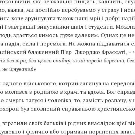
окої війни, яка безжально нищить, калічить, спу
мо, важка, ми постійно перебуваємо у страху і н
ійна хоче зруйнувати також наші мрії і добрі над
ні і завтрашні випускники шкіл і студенти. Можли
сподь здається кимось дуже далеким. Однак це не т
а надія, сила і перемога. Не можна піддаватися сп
італійський блаженний П’єр Джорджо Фрассаті, –
 без віри, без цього спадку, який треба берегти, без
 не існувати!»
н одного військового, котрий загинув на передові
о молився з родиною в храмі та вдома. Бог справд
о смерть татуся і чоловіка, то, замість розпачу, у
 Похорон був сповнений справжньою християнськ
и, втратили своїх батьків і рідних внаслідок цієї в
ушевно і фізично або отримали поранення внасл