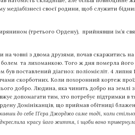
брав натомість складніше, але більш повноцінне ж
му медіабізнесі своєї родини, щоб служити бідни
-мирянином (третього Ордену), прийнявши ім’я св
ки на човні з двома друзями, почав скаржитись на 
лем та лихоманкою. Того ж дня померла його бабу
 був поставлений діагноз: поліомієліт. 4 липня 19
ячами скорботних. Коли похоронний кортеж прої
нього добро. Людина, яка чинить добро на землі 
овжує допомагати тим, хто потребує підтримки в 
рдену Домініканців, що приймав обітниці блажен
вши до себе П’єра Джорджо саме тоді, коли стільки 
ідкреслила красу його життя, і щоби воно привернуло