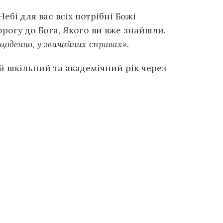
бі для вас всіх потрібні Божі
орогу до Бога, Якого ви вже знайшли.
оденно, у звичайних справах».
й шкільний та академічний рік через
 2005
Літургійний календар