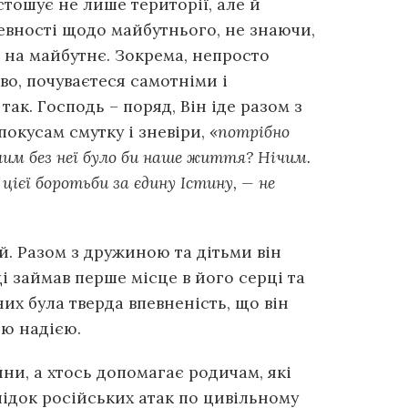
стошує не лише території, але й
епевності щодо майбутнього, не знаючи,
ії на майбутнє. Зокрема, непросто
во, почуваєтеся самотніми і
ак. Господь – поряд, Він іде разом з
окусам смутку і зневіри, «
потрібно
чим без неї було би наше життя? Нічим.
 цієї боротьби за єдину Істину, — не
й. Разом з дружиною та дітьми він
і займав перше місце в його серці та
 них була тверда впевненість, що він
ою надією.
ійни, а хтось допомагає родичам, які
ідок російських атак по цивільному