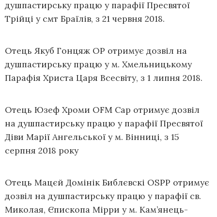
душпастирську працю у парафії Пресвятої
Трійці у смт Браїлів, з 21 червня 2018.
Отець Якуб Гонцяж ОР отримує дозвіл на
душпастирську працю у м. Хмельницькому
Парафія Христа Царя Всесвіту, з 1 липня 2018.
Отець Юзеф Хроми OFM Cap отримує дозвіл
на душпастирську працю у парафії Пресвятої
Діви Марії Ангельської у м. Вінниці, з 15
серпня 2018 року
Отець Мацєй Домінік Библєвскі OSPP отримує
дозвіл на душпастирську працю у парафії св.
Миколая, Єпископа Мірри у м. Кам’янець-