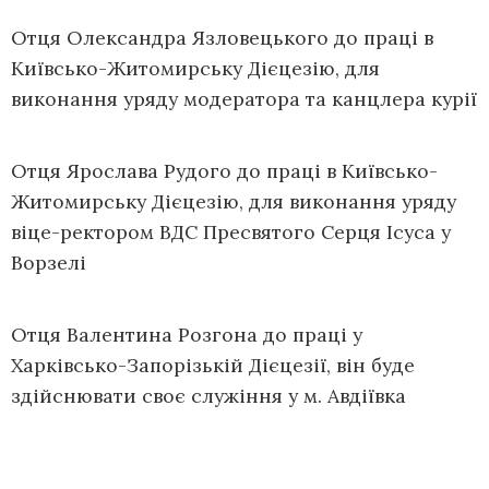
Отця Олександра Язловецького до праці в
Київсько-Житомирську Дієцезію, для
виконання уряду модератора та канцлера курії
Отця Ярослава Рудого до праці в Київсько-
Житомирську Дієцезію, для виконання уряду
віце-ректором ВДС Пресвятого Серця Ісуса у
Ворзелі
Отця Валентина Розгона до праці у
Харківсько-Запорізькій Дієцезії, він буде
здійснювати своє служіння у м. Авдіївка