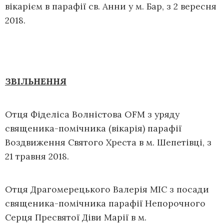
вікарієм в парафії св. Анни у м. Бар, з 2 вересня
2018.
ЗВІЛЬНЕННЯ
Отця Фіделіса Волністова OFM з уряду
священика-помічника (вікарія) парафії
Воздвиження Святого Хреста в м. Шепетівці, з
21 травня 2018.
Отця Драгомерецького Валерія МІС з посади
священика-помічника парафії Непорочного
Серця Пресвятої Діви Марії в м.