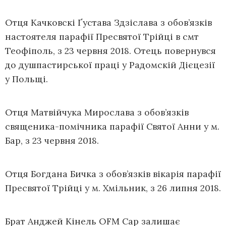
Отця Качковскі Ґустава Здзіслава з обов’язків
настоятеля парафії Пресвятої Трійці в смт
Теофіполь, з 23 червня 2018. Отець повернувся
до душпастирської праці у Радомскій Дієцезії
у Польщі.
Отця Матвійчука Мирослава з обов’язків
священика-помічника парафії Святої Анни у м.
Бар, з 23 червня 2018.
Отця Богдана Бичка з обов’язків вікарія парафії
Пресвятої Трійці у м. Хмільник, з 26 липня 2018.
Брат Анджей Кінель OFM Cap залишає