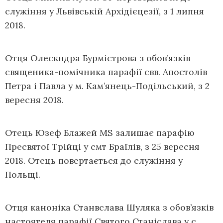
служіння у Львівській Архідієцезії, з 1 липня
2018.
Отця Олескндра Бурмістрова з обов’язків
священика-помічника парафії свв. Апостолів
Петра і Павла у м. Кам’янець-Подільський, з 2
вересня 2018.
Отець Юзеф Блажей МS залишає парафію
Пресвятої Трійці у смт Браїлів, з 25 вересня
2018. Отець повертається до служіння у
Польщі.
Отця каноніка Станвслава Шуляка з обов’язків
настоятеля парафії Святого Станіслава у с.