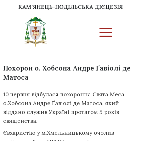
КАМ’ЯНЕЦЬ-ПОДІЛЬСЬКА ДІЄЦЕЗІЯ
Похорон о. Хобсона Андре Ґавіолі де
Матоса
10 червня відбулася похоронна Свята Меса
о.Хобсона Андре Ґавіолі де Матоса, який
віддано служив Україні протягом 5 років
священства.
Євхаристію у м.Хмельницькому очолив