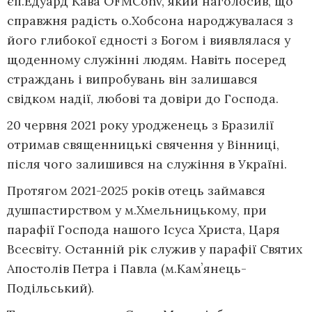
єп.Едуард Кава OFMConv, який наголосив, що
справжня радість о.Хобсона народжувалася з
його глибокої єдності з Богом і виявлялася у
щоденному служінні людям. Навіть посеред
страждань і випробувань він залишався
свідком надії, любові та довіри до Господа.
20 червня 2021 року уродженець з Бразилії
отримав священницькі свячення у Вінниці,
після чого залишився на служіння в Україні.
Протягом 2021-2025 років отець займався
душпастирством у м.Хмельницькому, при
парафії Господа нашого Ісуса Христа, Царя
Всесвіту. Останній рік служив у парафії Святих
Апостолів Петра і Павла (м.Камʼянець-
Подільський).