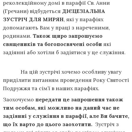
реколекційному домі в парафії Св. Анни
(Гречани) відбудеться
ДІЄЦЕЗІАЛЬНА
ЗУСТРІЧ ДЛЯ МИРЯН
, які у парафіях
допомагають Вам у праці з нареченими,
родинами.
Також щиро запрошуємо
священиків та богопосвячені особи
які
задіянні або хотіли б задіятися у це служіння.
На цій зустрічі хочемо особливу увагу
приділити питанням проведення Року Святості
Подружжя та сім’ї в наших парафіях.
Заохочуємо
передати це запрошення також
тим особам, які можливо на даний час не
задіянні у служіння в парафії, але Ви бачите,
що їх варто до цього заохотити.
Зустріч з