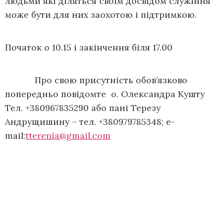
людьми які діляться своїм досвідом служіння
може бути для них заохотою і підтримкою.
Початок о 10.15 і закінчення біля 17.00
Про свою присутність обов’язково
попередньо повідомте о. Олександра Кушту
Тел. +380967835290 або пані Терезу
Андрущишину – тел. +380979785348; e-
mail:
tterenia@gmail.com