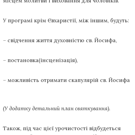
місцем молитви і виховання для чоловіків.
У програмі крім Євхаристії, між іншим, будуть:
– свідчення життя духовністю св. Йосифа,
– постановка(інсценізація),
– можливість отримати скапулярій св. Йосифа
(У додатку детальний план святкування).
Також, під час цієї урочистості відбудеться