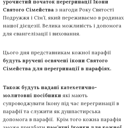
урочистий початок перегринації Ікони
Святого Сімейства
з нагоди Року Святості
Подружжя і Сім’ї, який переживаємо в родинах
нашої дієцезії. Велика можливість і допомога
для євангелізації і виховання.
Цього дня представникам кожної парафії
будуть вручені освячені ікони Святого
Сімейства для перегринації в парафіях.
Також будуть надані катехетично-
молитовні посібники
які мають
супроводжувати Ікону під час перегринації в
парафії та служити як душпастирська
допомога в парафії. Крім того кожна парафія
зможе придбати
пам’ятні Іконки для кожної