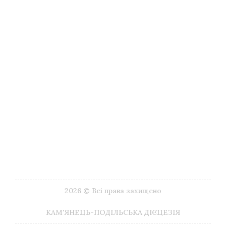
Туризм
Музеї
Літургійний календар
Імпріматур
Видавництва
Друковані видання
ЗМІ
Галерея Google
Корисні посилання
Наші контакти
2026 © Всі права захищено
КАМ'ЯНЕЦЬ-ПОДІЛЬСЬКА ДІЄЦЕЗІЯ