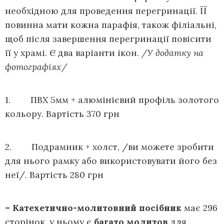
необхідною для проведення перегринації. ЇЇ
повинна мати кожна парафія, також філіальні,
щоб після завершення перегринації повісити
її у храмі. Є два варіанти ікон.
/У додатку на
фотографіях/
1. ПВХ 5мм + алюмінієвий профіль золотого
кольору. Вартість 370 грн
2. Подрамник + холст, /ви можете зробити
для нього рамку або використовувати його без
неї/. Вартість 280 грн
– Катехетично-молитовний посібник
має 296
сторінок, у ньому є
багато молитов
для