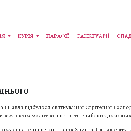
ІЯ
КУРІЯ
ПАРАФІЇ
САНКТУАРІЇ
СПА
днього
а і Павла відбулося святкування Стрітення Госпо
ивим часом молитви, світла та глибоких духовних
му запалені свічки — знак Христа, Світла світу, 