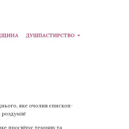
ДЩИНА
ДУШПАСТИРСТВО
днього, яке очолив єпископ-
 роздумів!
яке просвічує темряву та