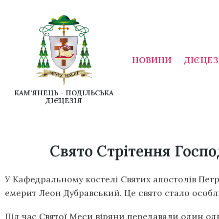
НОВИНИ
ДІЄЦЕЗ
КАМ’ЯНЕЦЬ - ПОДІЛЬСЬКА
ДІЄЦЕЗІЯ
Свято Стрітення Госпо
У Кафедральному костелі Святих апостолів Петр
емерит Леон Дубравський. Це свято стало особл
Під час Святої Меси віряни передавали один одно