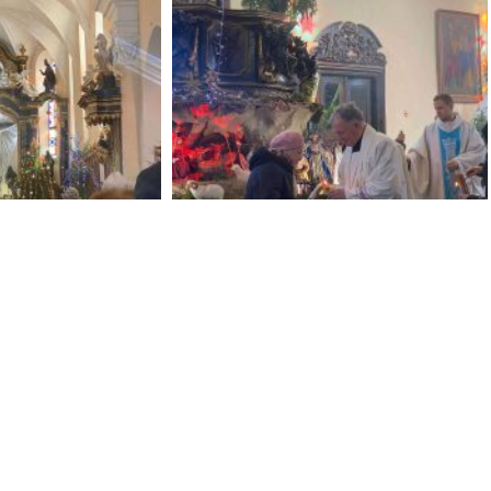
і ордени
Євхаристійний Конгрес
ордени
Конгрес Родин 2018