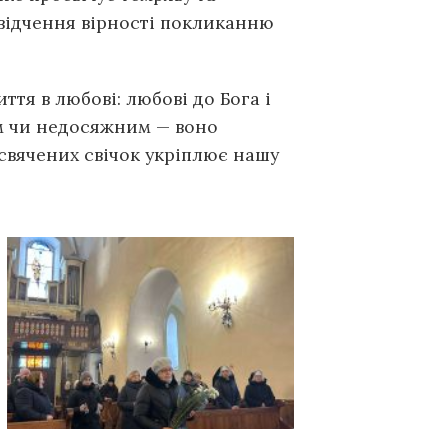
відчення вірності покликанню
тя в любові: любові до Бога і
им чи недосяжним — воно
освячених свічок укріплює нашу