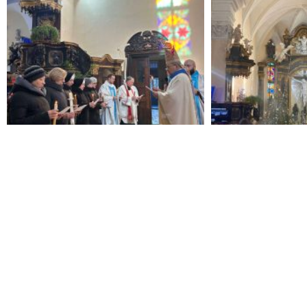
Швидкі посилання
Документи
Чоловіч
Таїнства
Жіночі 
Візитація