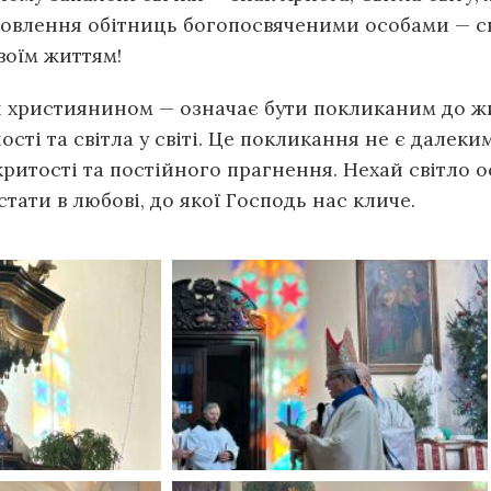
новлення обітниць богопосвяченими особами — с
своїм життям!
и християнином — означає бути покликаним до жит
сті та світла у світі. Це покликання не є далек
критості та постійного прагнення. Нехай світло 
стати в любові, до якої Господь нас кличе.