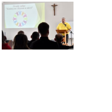
 2005
Літургійний календар
Імпріматур