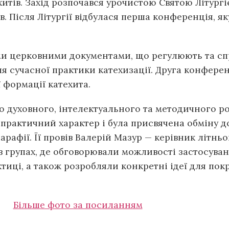
итів. Захід розпочався урочистою Святою Літургі
. Після Літургії відбулася перша конференція, як
и церковними документами, що регулюють та сп
ля сучасної практики катехизації. Друга конферен
 формації катехита.
о духовного, інтелектуального та методичного ро
а практичний характер і була присвячена обміну 
арафії. Її провів Валерій Мазур — керівник літньо
 в групах, де обговорювали можливості застосува
тиці, а також розробляли конкретні ідеї для пок
Більше фото за посиланням