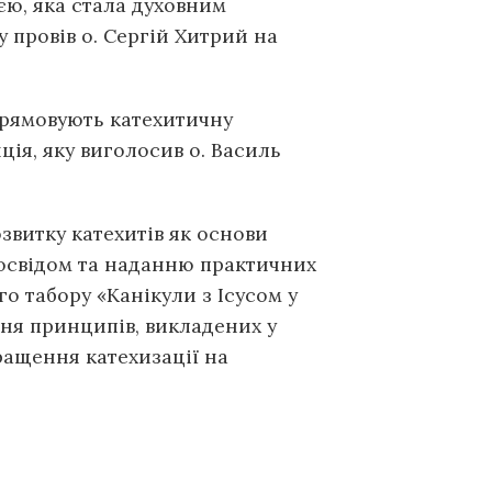
єю, яка стала духовним
у провів о. Сергій Хитрий на
рямовують катехитичну
ція, яку виголосив о. Василь
звитку катехитів як основи
досвідом та наданню практичних
го табору «Канікули з Ісусом у
ння принципів, викладених у
ращення катехизації на