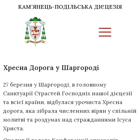
КАМ’ЯНЕЦЬ-ПОДІЛЬСЬКА ДІЄЦЕЗІЯ
Хресна Дорога у Шаргороді
27 березня у Шаргороді, в головному
Санктуарії Страстей Господніх нашої дієцезії
та всієї країни, відбулася урочиста Хресна
дорога, яка зібрала численних вірян у спільній
молитві та роздумах над стражданнями Ісуса
Христа.