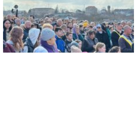
Швидкі посилання
Документи
Таїнства
Візитація
Ради