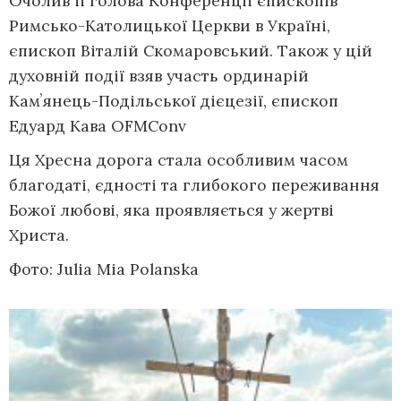
Очолив її голова Конференції єпископів
Римсько-Католицької Церкви в Україні,
єпископ Віталій Скомаровський. Також у цій
духовній події взяв участь ординарій
Камʼянець-Подільської дієцезії, єпископ
Едуард Кава OFMConv
Ця Хресна дорога стала особливим часом
благодаті, єдності та глибокого переживання
Божої любові, яка проявляється у жертві
Христа.
Фото: Julia Mia Polanska