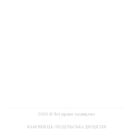
Туризм
Музеї
Літургійний календар
Імпріматур
Видавництва
Друковані видання
ЗМІ
Галерея Google
Корисні посилання
Наші контакти
2026 © Всі права захищено
КАМ'ЯНЕЦЬ-ПОДІЛЬСЬКА ДІЄЦЕЗІЯ