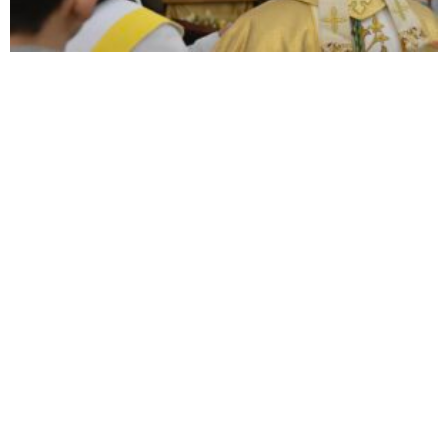
Швидкі посилання
Документи
Таїнства
Візитація
Ради
Комісії
Відділи
Деканати
Священники