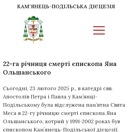
КАМ’ЯНЕЦЬ-ПОДІЛЬСЬКА ДІЄЦЕЗІЯ
22-га річниця смерті єпископа Яна
Ольшанського
Сьогодні, 23 лютого 2025 р., в катедрі свв.
Апостолів Петра і Павла у Кам’янці-
Подільському була відслужена пам’ятна Свята
Меса в 22-гу річницю смерті єпископа Яна
Ольшанського, котрий у 1991-2002 роках був
єпископом Камʼянець-Подільської дієцезії.