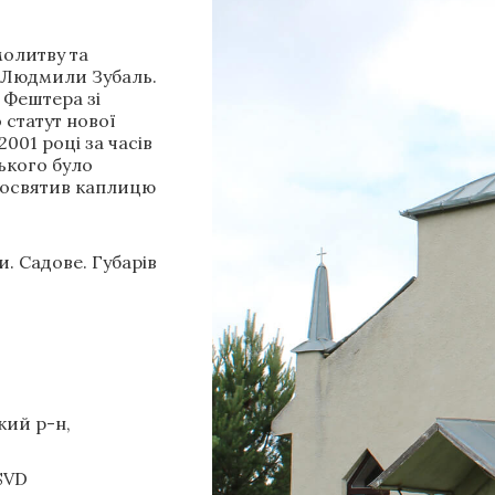
молитву та
і Людмили Зубаль.
 Фештера зі
 статут нової
001 році за часів
ького було
і освятив каплицю
и. Садове. Губарів
кий р-н,
SVD