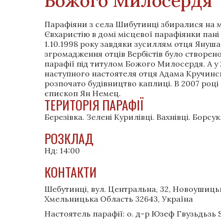
Божого Милосердя
Парафіяни з села Шибутинці збиралися на 
Євхаристію в домі місцевої парафіянки пан
1.10.1998 року завдяки зусиллям отця Януша
згромадження отців Вербістів було створено
парафії під титулом Божого Милосердя. А у 2
наступного настоятеля отця Адама Кручинс
розпочато будівництво каплиці. В 2007 роц
єпископ Ян Немец.
ТЕРИТОРІЯ ПАРАФІЇ
Березівка. Зелені Курилівці. Вахнівці. Борсук
РОЗКЛАД
Нд: 14:00
КОНТАКТИ
Шебутинці, вул. Центральна, 32, Новоушиць
Хмельницька Область 32643, Україна
Настоятель парафії: о. д-р Юзеф Гвузьдьзь 