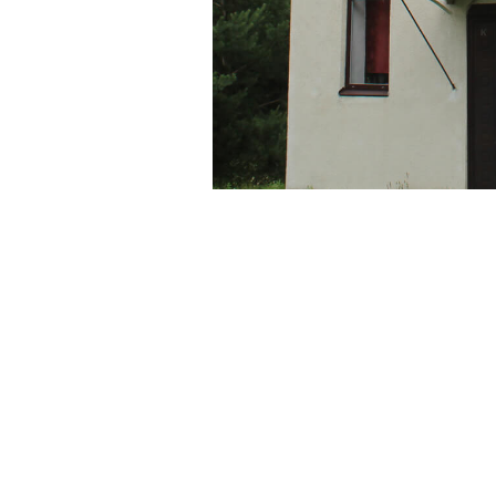
і ордени
Євхаристійний Конгрес
ордени
Конгрес Родин 2018
релігії
Синод 2021-2023