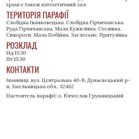
храмі є також катехетичний зал.
ТЕРИТОРІЯ ПАРАФІЇ
Слобідка Іванковецька. Cлобідка Гірчичанська.
Руда Гірчичанська. Мала Кужилівка. Соснівка.
Сивороги. Мала Побійна. Заглосьне. Притулівка
РОЗКЛАД
Нд:11:30
Пт:15:30
КОНТАКТИ
Іванківці, вул. Центральна 40-В, Дунаєвецький р-
н, Хмельницька обл., 32462
Настоятель парафії: о. Вʼячеслав Грумницький
Швидкі посилання