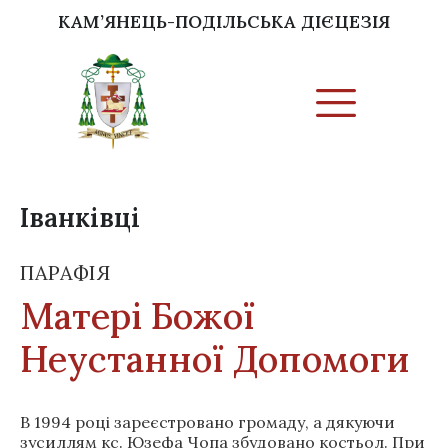
КАМ’ЯНЕЦЬ-ПОДІЛЬСЬКА ДІЄЦЕЗІЯ
Іванківці
ПАРАФІЯ
Матері Божої
Неустанної Допомоги
В 1994 році зареєстровано громаду, а дякуючи
зусиллям кс. Юзефа Чопа збудовано костьол. При