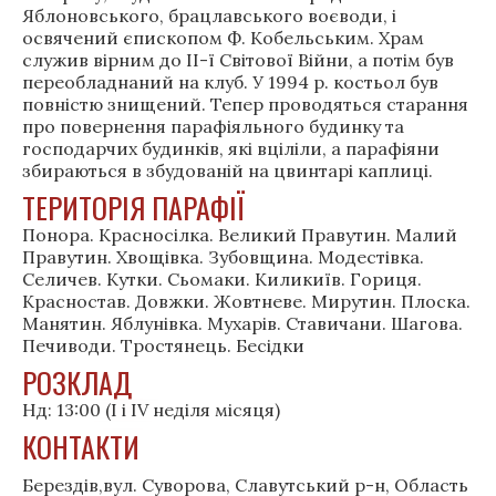
Яблоновського, брацлавського воєводи, і
освячений єпископом Ф. Кобельським. Храм
служив вірним до ІІ-ї Світової Війни, а потім був
переобладнаний на клуб. У 1994 р. костьол був
повністю знищений. Тепер проводяться старання
про повернення парафіяльного будинку та
господарчих будинків, які вціліли, а парафіяни
збираються в збудованій на цвинтарі каплиці.
ТЕРИТОРІЯ ПАРАФІЇ
Понора. Красносілка. Великий Правутин. Малий
Правутин. Хвощівка. Зубовщина. Модестівка.
Селичев. Кутки. Сьомаки. Киликиїв. Гориця.
Красностав. Довжки. Жовтневе. Мирутин. Плоска.
Манятин. Яблунівка. Мухарів. Ставичани. Шагова.
Печиводи. Тростянець. Бесідки
РОЗКЛАД
Нд: 13:00 (I i IV неділя місяця)
КОНТАКТИ
Берездів,вул. Суворова, Славутський р-н, Область