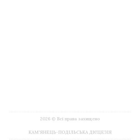
Туризм
Музеї
Літургійний календар
Імпріматур
Видавництва
Друковані видання
ЗМІ
Галерея Google
Корисні посилання
Наші контакти
2026 © Всі права захищено
КАМ'ЯНЕЦЬ-ПОДІЛЬСЬКА ДІЄЦЕЗІЯ