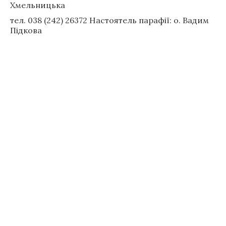
Хмельницька
тел. 038 (242) 26372 Настоятель парафії: о. Вадим
Підкова
Швидкі посилання
Документи
Таїнства
Візитація
Ради
Комісії
Відділи
Деканати
Священники