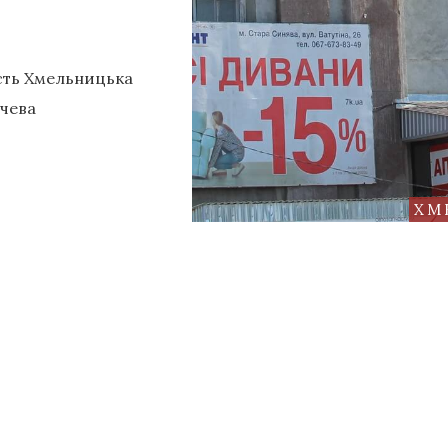
асть Хмельницька
ичева
ХМ
і ордени
Євхаристійний Конгрес
ордени
Конгрес Родин 2018