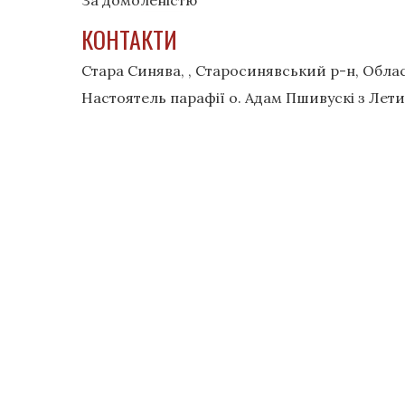
За домоленістю
КОНТАКТИ
Стара Синява, , Старосинявський р-н, Обл
Настоятель парафії о. Адам Пшивускі з Лет
Швидкі посилання
Документи
Чоловіч
Таїнства
Жіночі 