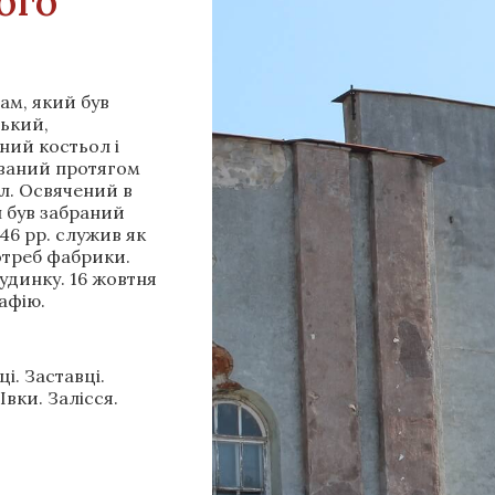
ого
рам, який був
ський,
ний костьол і
ований протягом
іл. Освячений в
л був забраний
46 рр. служив як
отреб фабрики.
будинку.
16 жовтня
афію.
і. Заставці.
Івки. Залісся.