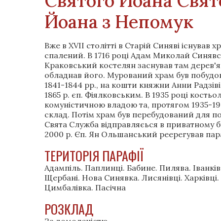
Святого Йоана Свят
Йоана з Непомук
Вже в XVII столітті в Старій Синяві існував х
спалений. В 1716 році Адам Миколай Синяв
Краковський костелян заснував там дерев'я
обладнав його. Мурований храм був побуд
1841-1844 рр., на кошти княжни Анни Радзів
1865 р. єп. Фіялковським. В 1935 році костьо
комуністичною владою та, протягом 1935-19
склад. Потім храм був перебудований для п
Свята Служба відправляєься в приватному 
2000 р. Єп. Ян Ольшанський реерегував пар
ТЕРИТОРІЯ ПАРАФІЇ
Адампіль. Паплинці. Бабине. Пилява. Іванківц
Щербані. Нова Синявка. Лисянівці. Харківці. 
Цимбалівка. Пасічна
РОЗКЛАД