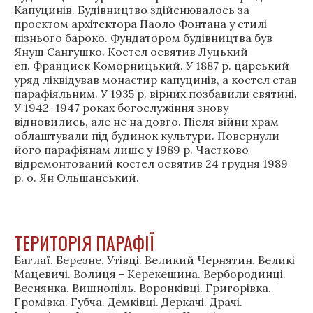
Капуцинів. Будівництво здійснювалось за
проектом архітектора Паоло Фонтана у стилі
пізнього бароко. Фундатором будівництва був
Януш Сангушко. Костел освятив Луцький
єп. Франциск Коморницький. У 1887 р. царський
уряд ліквідував монастир капуцинів, а костел став
парафіяльним. У 1935 р. вірних позбавили святині.
У 1942–1947 роках богослужіння знову
відновились, але не на довго. Після війни храм
облаштували під будинок культури. Повернули
його парафіянам лише у 1989 р. Частково
відремонтований костел освятив 24 грудня 1989
р. о. Ян Ольшанський.
ТЕРИТОРІЯ ПАРАФІЇ
Баглаї. Березне. Утівці. Великий Чернятин. Великі
Мацевичі. Волиця - Керекешина. Вербородинці.
Веснянка. Вишнопіль. Воронківці. Григорівка.
Громівка. Губча. Демківці. Деркачі. Драчі.