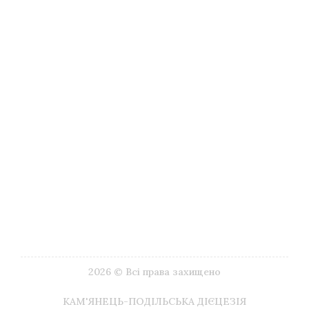
Туризм
Музеї
Літургійний календар
Імпріматур
Видавництва
Друковані видання
ЗМІ
Галерея Google
Корисні посилання
Наші контакти
2026 © Всі права захищено
КАМ'ЯНЕЦЬ-ПОДІЛЬСЬКА ДІЄЦЕЗІЯ