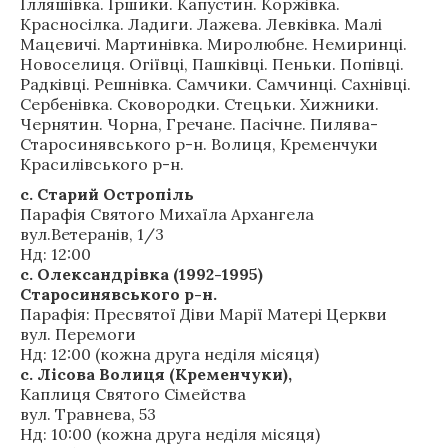
Ілляшівка. Іршики. Капустин. Коржівка.
Красносілка. Ладиги. Лажева. Левківка. Малі
Мацевичі. Мартинівка. Миролюбне. Немиринці.
Новоселиця. Огіївці, Пашківці. Пеньки. Попівці.
Радківці. Решнівка. Самчики. Самчинці. Сахнівці.
Сербенівка. Сковородки. Стецьки. Хижники.
Чернятин. Чорна, Гречане. Пасічне. Пилява-
Старосинявського р-н. Волиця, Кременчуки
Красилівського р-н.
с. Старий Остропіль
Парафія Святого Михаїла Архангела
вул.Ветеранів, 1/3
Нд: 12:00
с. Олександрівка (1992-1995)
Старосинявського р-н.
Парафія: Пресвятої Діви Марії Матері Церкви
вул. Перемоги
Нд:
12:00 (кожна друга неділя місяця)
с. Лісова Волиця (Кременчуки),
Каплиця Святого Сімейства
вул. Травнева, 53
Нд:
10:00 (кожна друга неділя місяця)