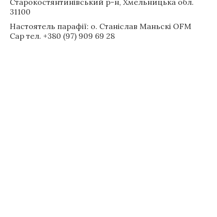
Старокостянтинівський р-н, Хмельницька обл.
31100
Настоятель парафії: о. Станіслав Маньскі OFM
Cap тел. +380 (97) 909 69 28
Швидкі посилання
Документи
Таїнства
Візитація
Ради
Комісії
Відділи
Деканати