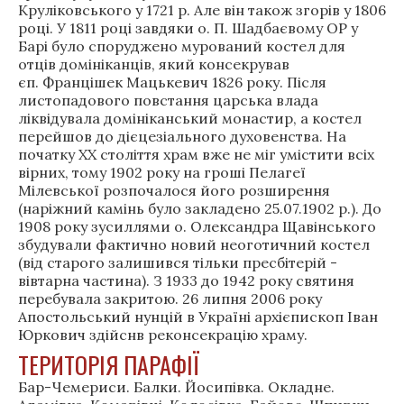
Круліковського у 1721 р. Але він також згорів у 1806
році. У 1811 році завдяки о. П. Шадбаєвому ОР у
Барі було споруджено мурований костел для
отців домініканців, який консекрував
єп. Францішек Мацькевич 1826 року. Після
листопадового повстання царська влада
ліквідувала домініканський монастир, а костел
перейшов до дієцезіального духовенства. На
початку ХХ століття храм вже не міг умістити всіх
вірних, тому 1902 року на гроші Пелагеї
Мілевської розпочалося його розширення
(наріжний камінь було закладено 25.07.1902 р.). До
1908 року зусиллями о. Олександра Щавінського
збудували фактично новий неоготичний костел
(від старого залишився тільки пресбітерій -
вівтарна частина). З 1933 до 1942 року святиня
перебувала закритою. 26 липня 2006 року
Апостольський нунцій в Україні архієпископ Іван
Юркович здійснв реконсекрацію храму.
ТЕРИТОРІЯ ПАРАФІЇ
Бар-Чемериси. Балки. Йосипівка. Окладне.